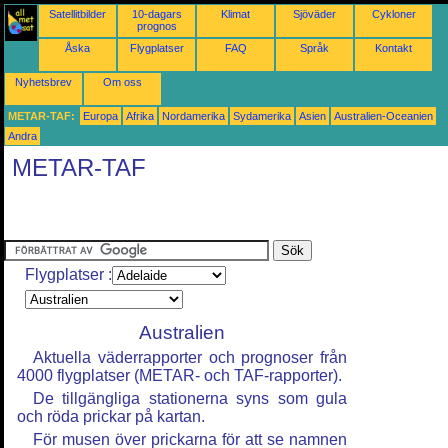
Satellitbilder
10-dagars
Klimat
Sjöväder
Cykloner
prognos
Åska
Flygplatser
FAQ
Språk
Kontakt
Nyhetsbrev
Om oss
METAR-TAF:
Europa
Afrika
Nordamerika
Sydamerika
Asien
Australien-Oceanien
Andra
METAR-TAF
Flygplatser :
Australien
Aktuella väderrapporter och prognoser från
4000 flygplatser (METAR- och TAF-rapporter).
De tillgängliga stationerna syns som gula
och röda prickar på kartan.
För musen över prickarna för att se namnen