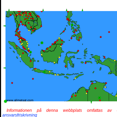
Informationen på denna webbplats omfattas av 
ansvarsfriskrivning