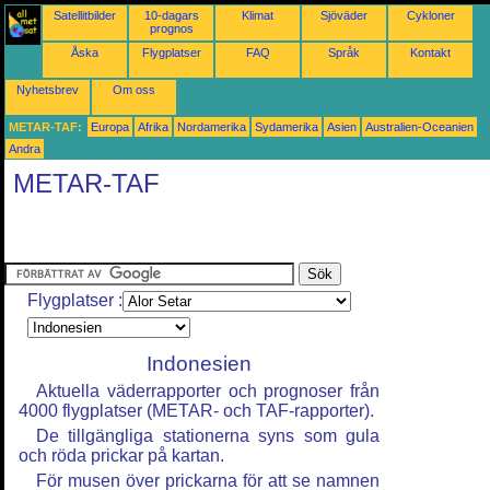
Satellitbilder
10-dagars
Klimat
Sjöväder
Cykloner
prognos
Åska
Flygplatser
FAQ
Språk
Kontakt
Nyhetsbrev
Om oss
METAR-TAF:
Europa
Afrika
Nordamerika
Sydamerika
Asien
Australien-Oceanien
Andra
METAR-TAF
Flygplatser :
Indonesien
Aktuella väderrapporter och prognoser från
4000 flygplatser (METAR- och TAF-rapporter).
De tillgängliga stationerna syns som gula
och röda prickar på kartan.
För musen över prickarna för att se namnen