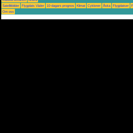
Satellitbilder
Flygplats Väder
10-dagars prognos
Klimat
Cykloner
Åska
Flygplatser
Om oss