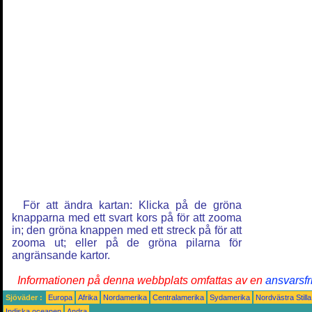
För att ändra kartan: Klicka på de gröna
knapparna med ett svart kors på för att zooma
in; den gröna knappen med ett streck på för att
zooma ut; eller på de gröna pilarna för
angränsande kartor.
Informationen på denna webbplats omfattas av en
ansvarsfr
Sjöväder :
Europa
Afrika
Nordamerika
Centralamerika
Sydamerika
Nordvästra Still
Indiska oceanen
Andra