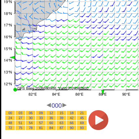
000
00
03
06
09
12
15
18
21
24
27
30
33
36
39
42
45
48
51
54
57
60
63
66
69
72
75
78
81
84
87
90
93