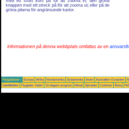
med ett svart kors på för att zooma in; den gröna
knappen med ett streck på för att zooma ut; eller på de
gröna pilarna för angränsande kartor.
Informationen på denna webbplats omfattas av en
ansvarsfr
Flygplatser :
Europa
Afrika
Nordamerika
Sydamerika
Asien
Australien-Oceanien
A
Satellitbilder
Flygplats Väder
10-dagars prognos
Klimat
Sjöväder
Cykloner
Åska
FA