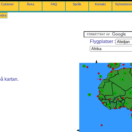
Cykloner
Åska
FAQ
Språk
Kontakt
Nyhetsbrev
ndra
Flygplatser :
på kartan.