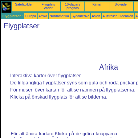
Satellitbilder
Flygplats
10-dagars
Klimat
Sjöväder
Väder
prognos
Flygplatser :
Europa
Afrika
Nordamerika
Sydamerika
Asien
Australien-Oceanien
A
Flygplatser
Afrika
Interaktiva kartor över flygplatser.
De tillgängliga flygplatser syns som gula och röda prickar 
För musen över kartan för att se namnen på flygplatserna.
Klicka på önskad flygplats för att se bilderna.
För att ändra kartan: Klicka på de gröna knapparna