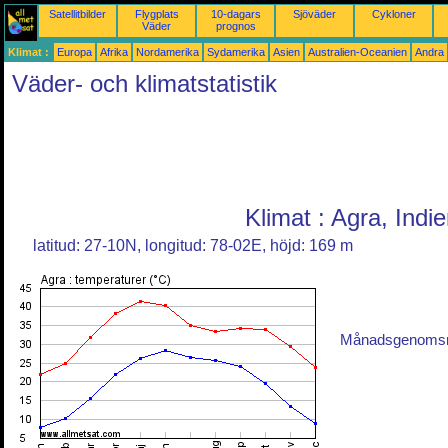
Satellitbilder
Flygplats
10-dagars
Sjöväder
Cykloner
Väder
prognos
Klimat :
Europa
Afrika
Nordamerika
Sydamerika
Asien
Australien-Oceanien
Andra
Väder- och klimatstatistik
Klimat : Agra, Indi
latitud: 27-10N, longitud: 78-02E, höjd: 169 m
Månadsgenomsnit