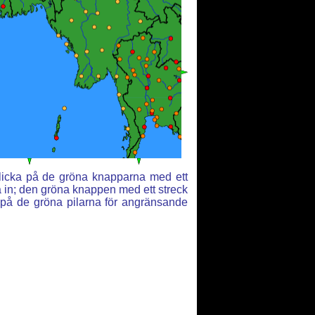
Klicka på de gröna knapparna med ett
a in; den gröna knappen med ett streck
r på de gröna pilarna för angränsande