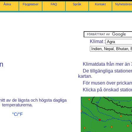
Åska
Flygplatser
FAQ
Språk
Kontakt
Nyhetsbrev
Klimat :
en
Klimatdata från mer än 
De tillgängliga station
kartan.
För musen över prickarn
Klicka på önskad station
t av de lägsta och högsta dagliga
temperaturerna.
°C/°F