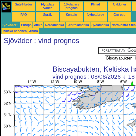
Satellitbilder
Flygplats
10-dagars
Klimat
Cykloner
Väder
prognos
FAQ
Språk
Kontakt
Nyhetsbrev
Om oss
Sjöväder :
Europa
Afrika
Nordamerika
Centralamerika
Sydamerika
Nordvästra Still
Indiska oceanen
Andra
Sjöväder : vind prognos
Biscayabukten, Keltiska h
vind prognos : 08/08/2026 kl 1