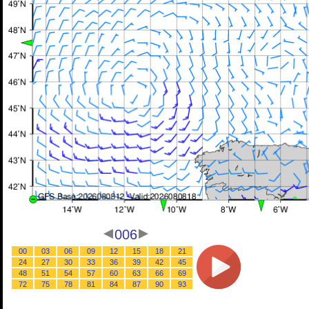
006
00
03
06
09
12
15
18
21
24
27
30
33
36
39
42
45
48
51
54
57
60
63
66
69
72
75
78
81
84
87
90
93