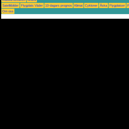
Satellitbilder
Flygplats Väder
10-dagars prognos
Klimat
Cykloner
Åska
Flygplatser
Om oss