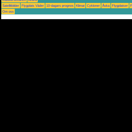
Satellitbilder
Flygplats Väder
10-dagars prognos
Klimat
Cykloner
Åska
Flygplatser
Om oss