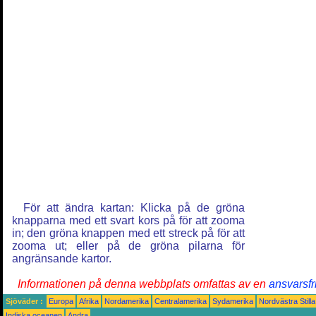
För att ändra kartan: Klicka på de gröna
knapparna med ett svart kors på för att zooma
in; den gröna knappen med ett streck på för att
zooma ut; eller på de gröna pilarna för
angränsande kartor.
Informationen på denna webbplats omfattas av en
ansvarsfr
Sjöväder :
Europa
Afrika
Nordamerika
Centralamerika
Sydamerika
Nordvästra Still
Indiska oceanen
Andra