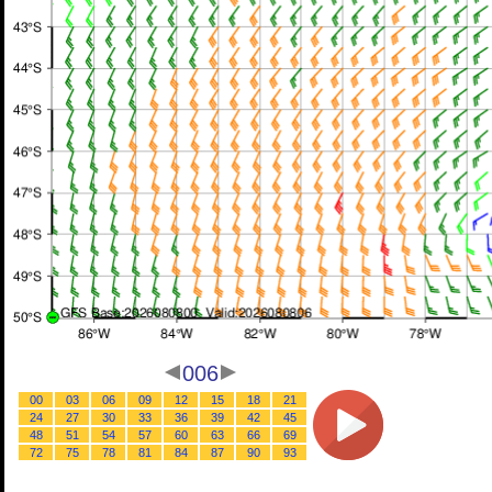
006
00
03
06
09
12
15
18
21
24
27
30
33
36
39
42
45
48
51
54
57
60
63
66
69
72
75
78
81
84
87
90
93