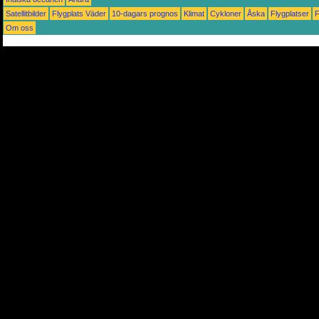
Satellitbilder
Flygplats Väder
10-dagars prognos
Klimat
Cykloner
Åska
Flygplatser
Om oss