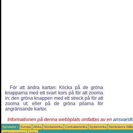
För att ändra kartan: Klicka på de gröna
knapparna med ett svart kors på för att zooma
in; den gröna knappen med ett streck på för att
zooma ut; eller på de gröna pilarna för
angränsande kartor.
Informationen på denna webbplats omfattas av en
ansvarsfr
Sjöväder :
Europa
Afrika
Nordamerika
Centralamerika
Sydamerika
Nordvästra Still
Indiska oceanen
Andra