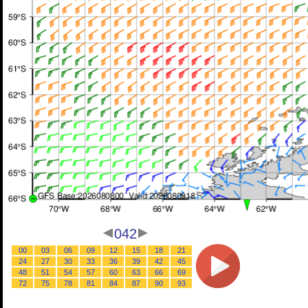
042
00
03
06
09
12
15
18
21
24
27
30
33
36
39
42
45
48
51
54
57
60
63
66
69
72
75
78
81
84
87
90
93