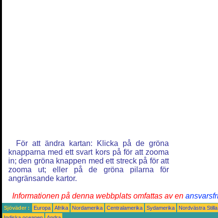
För att ändra kartan: Klicka på de gröna
knapparna med ett svart kors på för att zooma
in; den gröna knappen med ett streck på för att
zooma ut; eller på de gröna pilarna för
angränsande kartor.
Informationen på denna webbplats omfattas av en
ansvarsfr
Sjöväder :
Europa
Afrika
Nordamerika
Centralamerika
Sydamerika
Nordvästra Still
Indiska oceanen
Andra