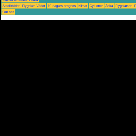
Satellitbilder
Flygplats Väder
10-dagars prognos
Klimat
Cykloner
Åska
Flygplatser
Om oss