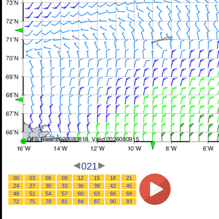
021
00
03
06
09
12
15
18
21
24
27
30
33
36
39
42
45
48
51
54
57
60
63
66
69
72
75
78
81
84
87
90
93