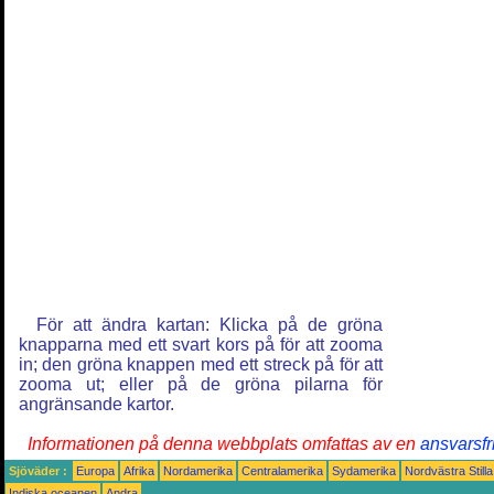
För att ändra kartan: Klicka på de gröna
knapparna med ett svart kors på för att zooma
in; den gröna knappen med ett streck på för att
zooma ut; eller på de gröna pilarna för
angränsande kartor.
Informationen på denna webbplats omfattas av en
ansvarsfr
Sjöväder :
Europa
Afrika
Nordamerika
Centralamerika
Sydamerika
Nordvästra Still
Indiska oceanen
Andra