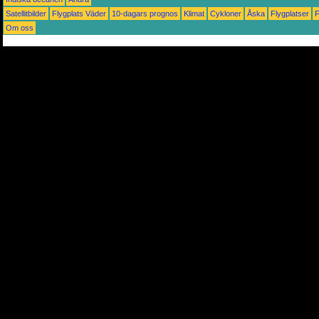
Satellitbilder
Flygplats Väder
10-dagars prognos
Klimat
Cykloner
Åska
Flygplatser
Om oss