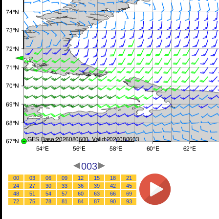
003
00
03
06
09
12
15
18
21
24
27
30
33
36
39
42
45
48
51
54
57
60
63
66
69
72
75
78
81
84
87
90
93