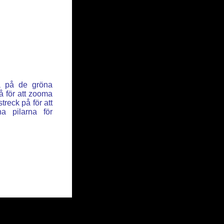
ka på de gröna
å för att zooma
reck på för att
a pilarna för