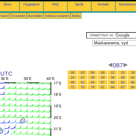
Åska
Flygplatser
FAQ
Språk
Kontakt
Nyhetsbrev
a havet
Oceanien
Australien
Indiska oceanen
Andra
087
1 UTC
00
03
06
09
12
15
18
24
27
30
33
36
39
42
48
51
54
57
60
63
66
72
75
78
81
84
87
90