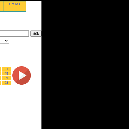
Om oss
21
45
69
93