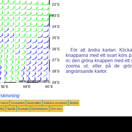
För att ändra kartan: Klic
knapparna med ett svart kors p
in; den gröna knappen med ett st
zooma ut; eller på de grön
angränsande kartor.
iskrivning
a havet
Oceanien
Australien
Indiska oceanen
Andra
FAQ
Språk
Kontakt
Nyhetsbrev
Om oss