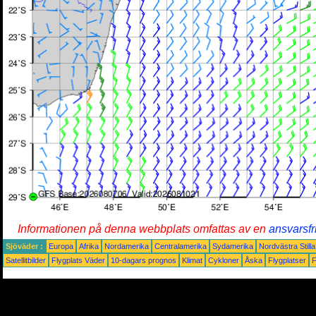
Informationen på denna webbplats omfattas av en
ansvarsfr
Sjöväder :
Europa
Afrika
Nordamerika
Centralamerika
Sydamerika
Nordvästra Still
Satellitbilder
Flygplats Väder
10-dagars prognos
Klimat
Cykloner
Åska
Flygplatser