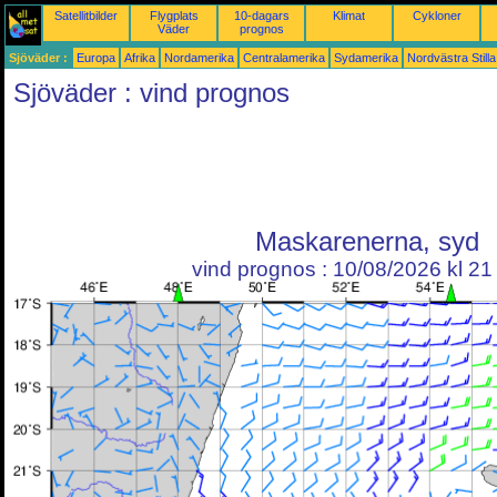
Satellitbilder
Flygplats
10-dagars
Klimat
Cykloner
Väder
prognos
Sjöväder :
Europa
Afrika
Nordamerika
Centralamerika
Sydamerika
Nordvästra Still
Sjöväder : vind prognos
Maskarenerna, syd
vind prognos : 10/08/2026 kl 2