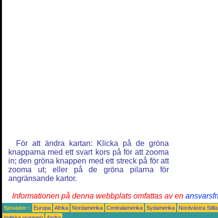
För att ändra kartan: Klicka på de gröna
knapparna med ett svart kors på för att zooma
in; den gröna knappen med ett streck på för att
zooma ut; eller på de gröna pilarna för
angränsande kartor.
Informationen på denna webbplats omfattas av en
ansvarsfr
Sjöväder :
Europa
Afrika
Nordamerika
Centralamerika
Sydamerika
Nordvästra Still
Indiska oceanen
Andra