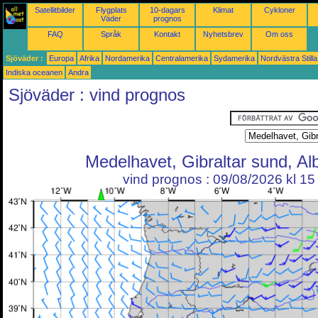
Satellitbilder
Flygplats
10-dagars
Klimat
Cykloner
Väder
prognos
FAQ
Språk
Kontakt
Nyhetsbrev
Om oss
Sjöväder :
Europa
Afrika
Nordamerika
Centralamerika
Sydamerika
Nordvästra Still
Indiska oceanen
Andra
Sjöväder : vind prognos
Medelhavet, Gibraltar sund, Al
vind prognos : 09/08/2026 kl 1