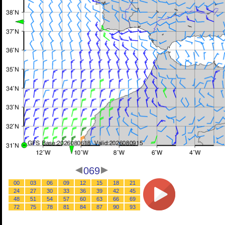
069
00
03
06
09
12
15
18
21
24
27
30
33
36
39
42
45
48
51
54
57
60
63
66
69
72
75
78
81
84
87
90
93