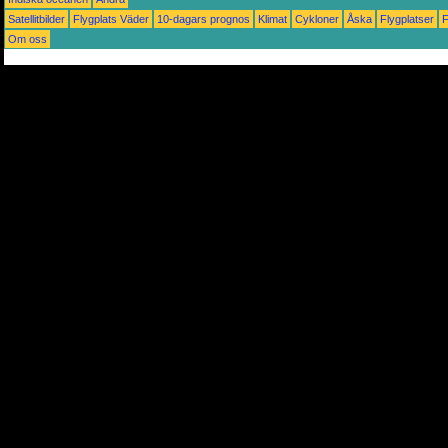
Satellitbilder
Flygplats Väder
10-dagars prognos
Klimat
Cykloner
Åska
Flygplatser
Om oss