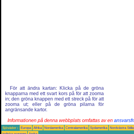
För att ändra kartan: Klicka på de gröna
knapparna med ett svart kors på för att zooma
in; den gröna knappen med ett streck på för att
zooma ut; eller på de gröna pilarna för
angränsande kartor.
Informationen på denna webbplats omfattas av en
ansvarsfr
Sjöväder :
Europa
Afrika
Nordamerika
Centralamerika
Sydamerika
Nordvästra Still
Indiska oceanen
Andra