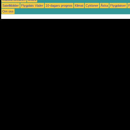
Satellitbilder
Flygplats Väder
10-dagars prognos
Klimat
Cykloner
Åska
Flygplatser
Om oss