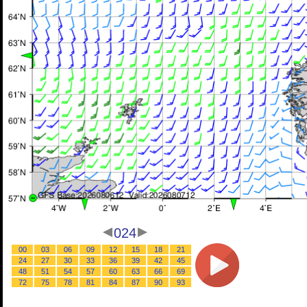
024
00
03
06
09
12
15
18
21
24
27
30
33
36
39
42
45
48
51
54
57
60
63
66
69
72
75
78
81
84
87
90
93