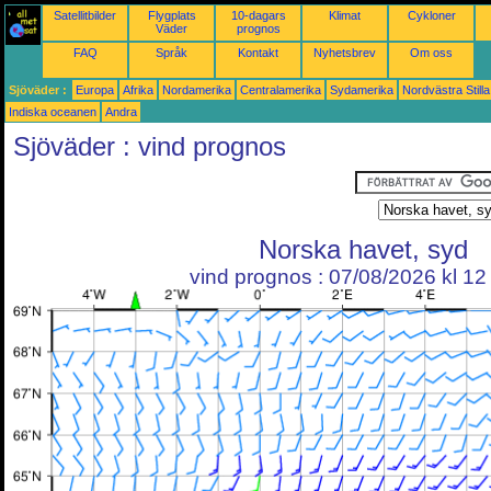
Satellitbilder
Flygplats
10-dagars
Klimat
Cykloner
Väder
prognos
FAQ
Språk
Kontakt
Nyhetsbrev
Om oss
Sjöväder :
Europa
Afrika
Nordamerika
Centralamerika
Sydamerika
Nordvästra Still
Indiska oceanen
Andra
Sjöväder : vind prognos
Norska havet, syd
vind prognos : 07/08/2026 kl 1