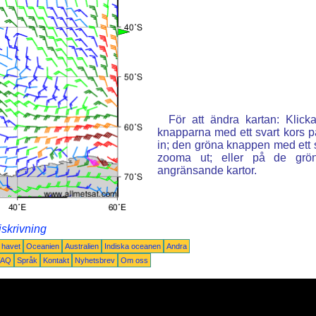
För att ändra kartan: Klic
knapparna med ett svart kors p
in; den gröna knappen med ett st
zooma ut; eller på de grön
angränsande kartor.
iskrivning
a havet
Oceanien
Australien
Indiska oceanen
Andra
FAQ
Språk
Kontakt
Nyhetsbrev
Om oss