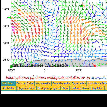
Informationen på denna webbplats omfattas av en
ansvarsfr
Sjöväder :
Europa
Afrika
Nordamerika
Centralamerika
Sydamerika
Nordvästra Still
Satellitbilder
Flygplats Väder
10-dagars prognos
Klimat
Cykloner
Åska
Flygplatser