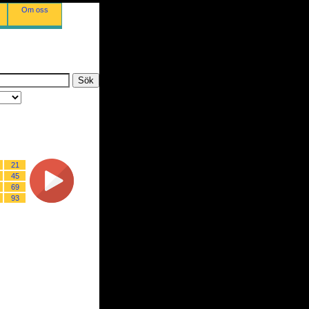
Om oss
21
45
69
93