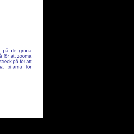
ka på de gröna
å för att zooma
reck på för att
a pilarna för