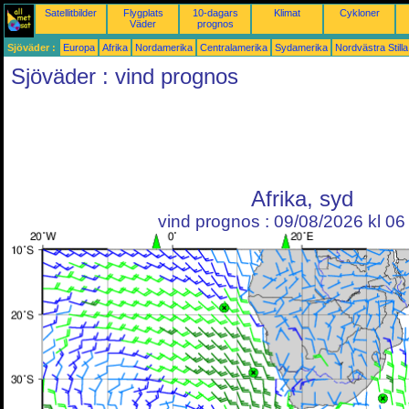
Satellitbilder
Flygplats
10-dagars
Klimat
Cykloner
Väder
prognos
Sjöväder :
Europa
Afrika
Nordamerika
Centralamerika
Sydamerika
Nordvästra Still
Sjöväder : vind prognos
Afrika, syd
vind prognos : 09/08/2026 kl 0