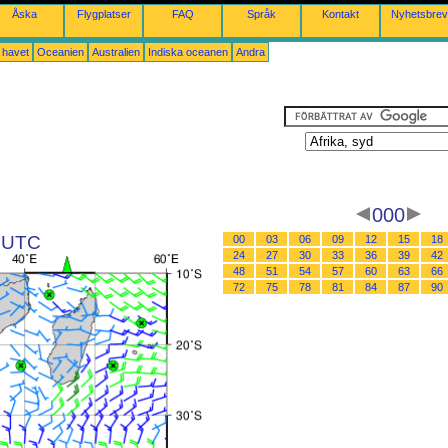
Åska
Flygplatser
FAQ
Språk
Kontakt
Nyhetsbrev
a havet
Oceanien
Australien
Indiska oceanen
Andra
000
6 UTC
00
03
06
09
12
15
18
24
27
30
33
36
39
42
48
51
54
57
60
63
66
72
75
78
81
84
87
90