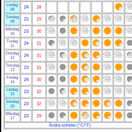
Lördag
24
28
08
Söndag
23
29
09
Måndag
23
30
10
Tisdag
24
31
11
Onsdag
24
31
12
Torsdag
23
31
13
Fredag
24
30
14
Lördag
23
32
15
Söndag
23
32
16
Måndag
23
29
17
Ändra enheter (°C/°F)