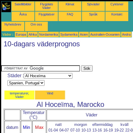
Satellitbilder
Flygplats
Klimat
Sjöväder
Cykloner
Väder
Åska
Flygplatser
FAQ
Språk
Kontakt
Nyhetsbrev
Om oss
Väder :
Europa
Afrika
Nordamerika
Sydamerika
Asien
Australien-Oceanien
Andra
10-dagars väderprognos
Städer :
temperaturer,
Vind
Väder
Al Hoceïma, Marocko
Temperatur
Väder
(°C)
natt
morgon
eftermiddag
kväll
datum
Min
Max
01-04
04-07
07-10
10-13
13-16
16-19
19-22
22-0