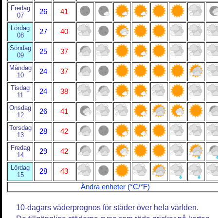
Fredag
26
41
07
Lördag
27
40
08
Söndag
25
37
09
Måndag
24
37
10
Tisdag
24
38
11
Onsdag
26
41
12
Torsdag
28
42
13
Fredag
29
42
14
Lördag
28
43
15
Ändra enheter (°C/°F)
10-dagars väderprognos för städer över hela världen.