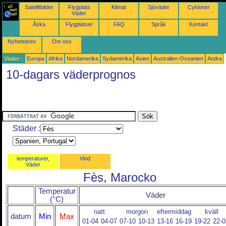
Satellitbilder
Flygplats
Klimat
Sjöväder
Cykloner
Väder
Åska
Flygplatser
FAQ
Språk
Kontakt
Nyhetsbrev
Om oss
Väder :
Europa
Afrika
Nordamerika
Sydamerika
Asien
Australien-Oceanien
Andra
10-dagars väderprognos
Städer :
temperaturer,
Vind
Väder
Fès, Marocko
Temperatur
Väder
(°C)
natt
morgon
eftermiddag
kväll
datum
Min
Max
01-04
04-07
07-10
10-13
13-16
16-19
19-22
22-0