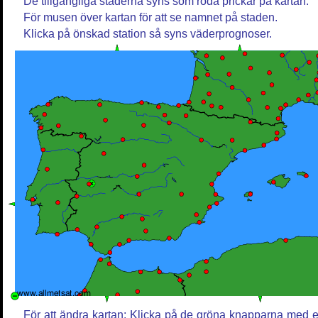
De tillgängliga städerna syns som röda prickar på kartan.
För musen över kartan för att se namnet på staden.
Klicka på önskad station så syns väderprognoser.
För att ändra kartan: Klicka på de gröna knapparna med e