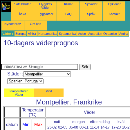
Satellitbilder
Flygplats
Klimat
Sjöväder
Cykloner
Väder
Åska
Flygplatser
FAQ
Språk
Kontakt
Nyhetsbrev
Om oss
Väder :
Europa
Afrika
Nordamerika
Sydamerika
Asien
Australien-Oceanien
Andra
10-dagars väderprognos
Städer :
temperaturer,
Vind
Väder
Montpellier, Frankrike
Temperatur
Väder
(°C)
natt
morgon
eftermiddag
kväll
datum
Min
Max
23-02
02-05
05-08
08-11
11-14
14-17
17-20
20-2