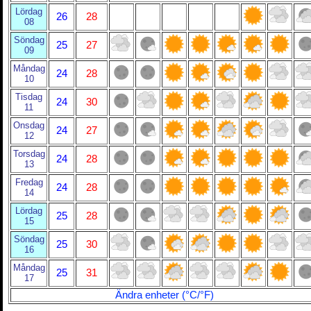
Lördag
26
28
08
Söndag
25
27
09
Måndag
24
28
10
Tisdag
24
30
11
Onsdag
24
27
12
Torsdag
24
28
13
Fredag
24
28
14
Lördag
25
28
15
Söndag
25
30
16
Måndag
25
31
17
Ändra enheter (°C/°F)