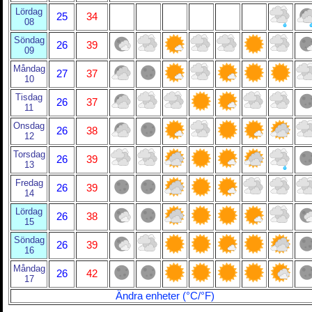
Lördag
25
34
08
Söndag
26
39
09
Måndag
27
37
10
Tisdag
26
37
11
Onsdag
26
38
12
Torsdag
26
39
13
Fredag
26
39
14
Lördag
26
38
15
Söndag
26
39
16
Måndag
26
42
17
Ändra enheter (°C/°F)