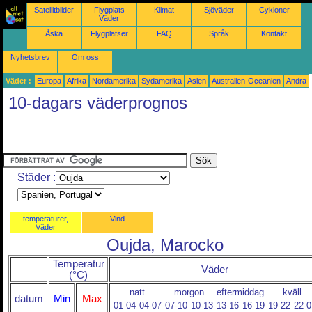
Satellitbilder
Flygplats
Klimat
Sjöväder
Cykloner
Väder
Åska
Flygplatser
FAQ
Språk
Kontakt
Nyhetsbrev
Om oss
Väder :
Europa
Afrika
Nordamerika
Sydamerika
Asien
Australien-Oceanien
Andra
10-dagars väderprognos
Städer :
temperaturer,
Vind
Väder
Oujda, Marocko
Temperatur
Väder
(°C)
natt
morgon
eftermiddag
kväll
datum
Min
Max
01-04
04-07
07-10
10-13
13-16
16-19
19-22
22-0