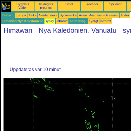
Flygplats
10-dagars
Klimat
Sjöväder
Cykloner
Väder
prognos
Bilder :
Europa
Afrika
Nordamerika
Sydamerika
Asien
Australien-Oceanien
Andra
Himawari Nya Kaledonien:
synligt
infrarött
animering:
synligt
infrarött
Himawari - Nya Kaledonien, Vanuatu - syn
Uppdateras var 10 minut