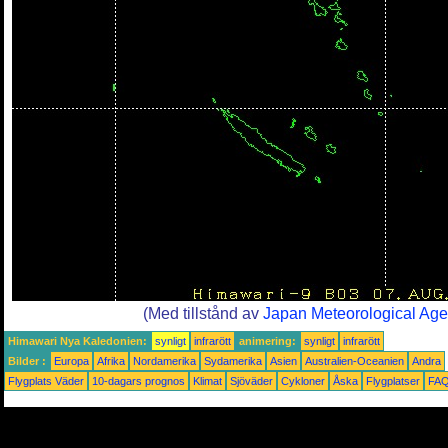
(Med tillstånd av
Japan Meteorological Ag
Himawari Nya Kaledonien:
synligt
infrarött
animering:
synligt
infrarött
Bilder :
Europa
Afrika
Nordamerika
Sydamerika
Asien
Australien-Oceanien
Andra
Flygplats Väder
10-dagars prognos
Klimat
Sjöväder
Cykloner
Åska
Flygplatser
FA