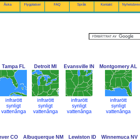
Åska
Flygplatser
FAQ
Språk
Kontakt
Nyhetsbrev
Tampa FL
Detroit MI
Evansville IN
Montgomery AL
infrarött
infrarött
infrarött
infrarött
synligt
synligt
synligt
synligt
vattenånga
vattenånga
vattenånga
vattenånga
nver CO
Albuquerque NM
Lewiston ID
Winnemuca NV