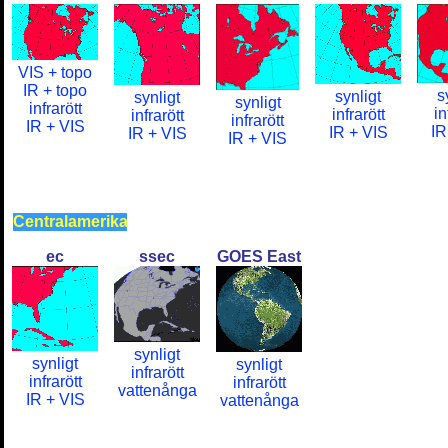
VIS + topo
IR + topo
s
synligt
synligt
synligt
infrarött
in
infrarött
infrarött
infrarött
IR + VIS
IR
IR + VIS
IR + VIS
IR + VIS
Centralamerika
ec
ssec
GOES East
synligt
synligt
synligt
infrarött
infrarött
infrarött
vattenånga
IR + VIS
vattenånga