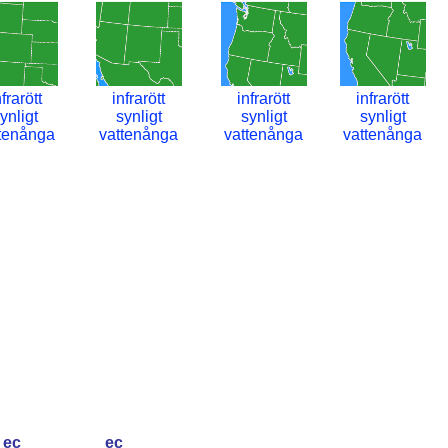
nfrarött
infrarött
infrarött
infrarött
ynligt
synligt
synligt
synligt
tenånga
vattenånga
vattenånga
vattenånga
ec
ec