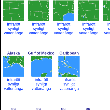
infrarött
infrarött
infrarött
infrarött
i
synligt
synligt
synligt
synligt
s
vattenånga
vattenånga
vattenånga
vattenånga
vat
Alaska
Gulf of Mexico
Caribbean
infrarött
infrarött
infrarött
synligt
synligt
synligt
vattenånga
vattenånga
vattenånga
ec
ec
ec
ec