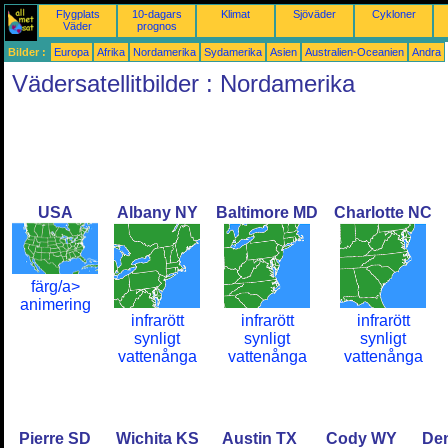
Flygplats
10-dagars
Klimat
Sjöväder
Cykloner
Väder
prognos
Bilder :
Europa
Afrika
Nordamerika
Sydamerika
Asien
Australien-Oceanien
Andra
Vädersatellitbilder : Nordamerika
USA
Albany NY
Baltimore MD
Charlotte NC
färg/a>
animering
infrarött
infrarött
infrarött
synligt
synligt
synligt
vattenånga
vattenånga
vattenånga
Pierre SD
Wichita KS
Austin TX
Cody WY
De