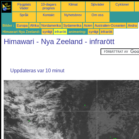
Flygplats
10-dagars
Klimat
Sjöväder
Cykloner
Väder
prognos
Språk
Kontakt
Nyhetsbrev
Om oss
Bilder :
Europa
Afrika
Nordamerika
Sydamerika
Asien
Australien-Oceanien
Andra
Himawari Nya Zeeland:
synligt
infrarött
animering:
synligt
infrarött
Himawari - Nya Zeeland - infrarött
Uppdateras var 10 minut