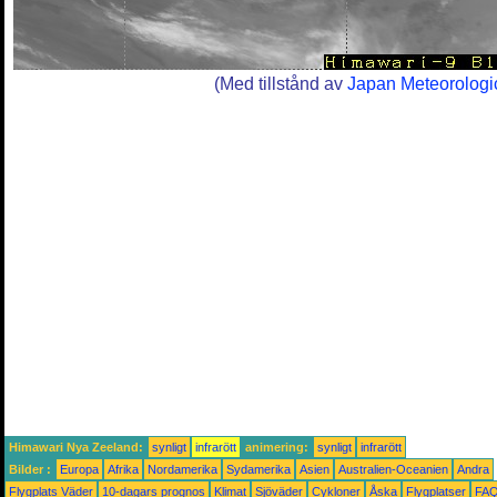
(Med tillstånd av
Japan Meteorologi
Himawari Nya Zeeland:
synligt
infrarött
animering:
synligt
infrarött
Bilder :
Europa
Afrika
Nordamerika
Sydamerika
Asien
Australien-Oceanien
Andra
Flygplats Väder
10-dagars prognos
Klimat
Sjöväder
Cykloner
Åska
Flygplatser
FA