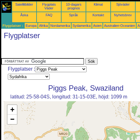
Satellitbilder
Flygplats
10-dagars
Klimat
Sjöväder
Väder
prognos
Åska
FAQ
Språk
Kontakt
Nyhetsbrev
Flygplatser :
Europa
Afrika
Nordamerika
Sydamerika
Asien
Australien-Oceanien
A
Flygplatser
Flygplatser :
Piggs Peak, Swaziland
latitud: 25-58-04S, longitud: 31-15-03E, höjd: 1099 m
+
−