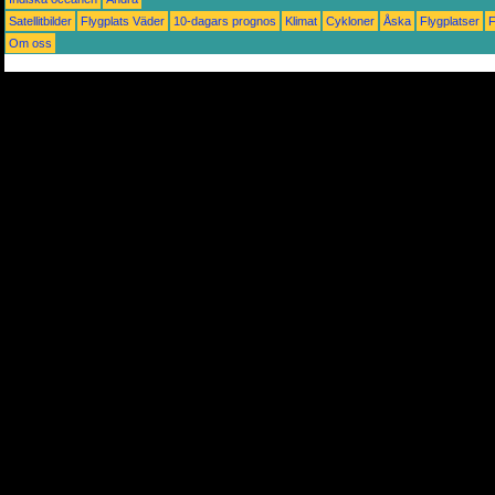
Satellitbilder
Flygplats Väder
10-dagars prognos
Klimat
Cykloner
Åska
Flygplatser
Om oss