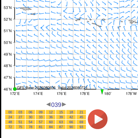
039
00
03
06
09
12
15
18
21
24
27
30
33
36
39
42
45
48
51
54
57
60
63
66
69
72
75
78
81
84
87
90
93