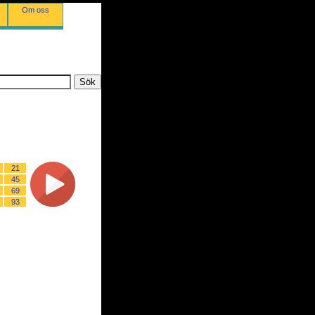
Om oss
21
45
69
93