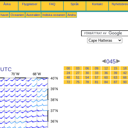
Åska
Flygplatser
FAQ
Språk
Kontakt
Nyhetsbrev
a havet
Oceanien
Australien
Indiska oceanen
Andra
045
3 UTC
00
03
06
09
12
15
18
24
27
30
33
36
39
42
48
51
54
57
60
63
66
72
75
78
81
84
87
90