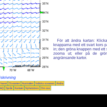
För att ändra kartan: Klic
knapparna med ett svart kors p
in; den gröna knappen med ett st
zooma ut; eller på de grön
angränsande kartor.
iskrivning
a havet
Oceanien
Australien
Indiska oceanen
Andra
FAQ
Språk
Kontakt
Nyhetsbrev
Om oss