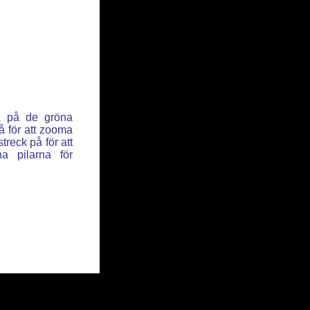
ka på de gröna
å för att zooma
reck på för att
a pilarna för