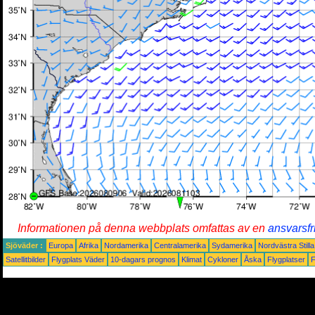
Informationen på denna webbplats omfattas av en
ansvarsfr
Sjöväder :
Europa
Afrika
Nordamerika
Centralamerika
Sydamerika
Nordvästra Still
Satellitbilder
Flygplats Väder
10-dagars prognos
Klimat
Cykloner
Åska
Flygplatser