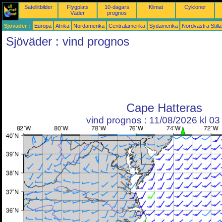
Satellitbilder
Flygplats
10-dagars
Klimat
Cykloner
Väder
prognos
Sjöväder :
Europa
Afrika
Nordamerika
Centralamerika
Sydamerika
Nordvästra Still
Sjöväder : vind prognos
Cape Hatteras
vind prognos : 11/08/2026 kl 0