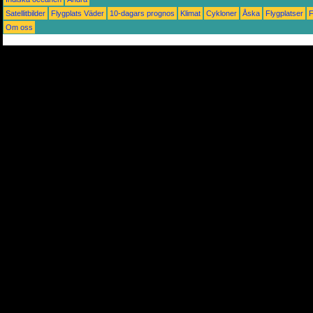
Satellitbilder
Flygplats Väder
10-dagars prognos
Klimat
Cykloner
Åska
Flygplatser
Om oss