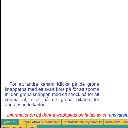
För att ändra kartan: Klicka på de gröna
knapparna med ett svart kors på för att zooma
in; den gröna knappen med ett streck på för att
zooma ut; eller på de gröna pilarna för
angränsande kartor.
Informationen på denna webbplats omfattas av en
ansvarsfr
Sjöväder :
Europa
Afrika
Nordamerika
Centralamerika
Sydamerika
Nordvästra Still
Indiska oceanen
Andra