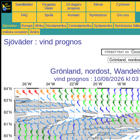
Satellitbilder
Flygplats
10-dagars
Klimat
Cykloner
Väder
prognos
FAQ
Språk
Kontakt
Nyhetsbrev
Om oss
Sjöväder :
Europa
Afrika
Nordamerika
Centralamerika
Sydamerika
Nordvästra Still
Indiska oceanen
Andra
Sjöväder : vind prognos
Grönland, nordost, Wandel
vind prognos : 10/08/2026 kl 0