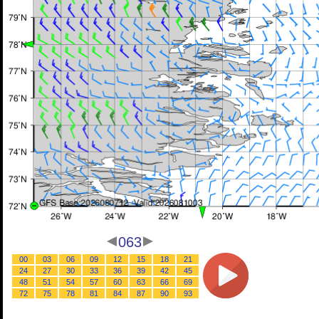
063
00
03
06
09
12
15
18
21
24
27
30
33
36
39
42
45
48
51
54
57
60
63
66
69
72
75
78
81
84
87
90
93