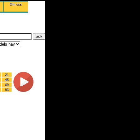
Om oss
21
45
69
93