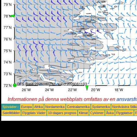
Informationen på denna webbplats omfattas av en
ansvarsfr
Sjöväder :
Europa
Afrika
Nordamerika
Centralamerika
Sydamerika
Nordvästra Still
Satellitbilder
Flygplats Väder
10-dagars prognos
Klimat
Cykloner
Åska
Flygplatser