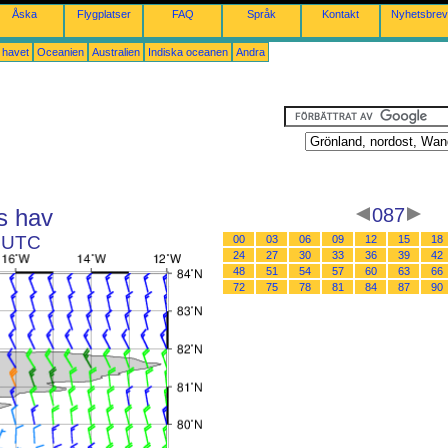
Åska
Flygplatser
FAQ
Språk
Kontakt
Nyhetsbrev
a havet
Oceanien
Australien
Indiska oceanen
Andra
s hav
087
3 UTC
00
03
06
09
12
15
18
24
27
30
33
36
39
42
48
51
54
57
60
63
66
72
75
78
81
84
87
90