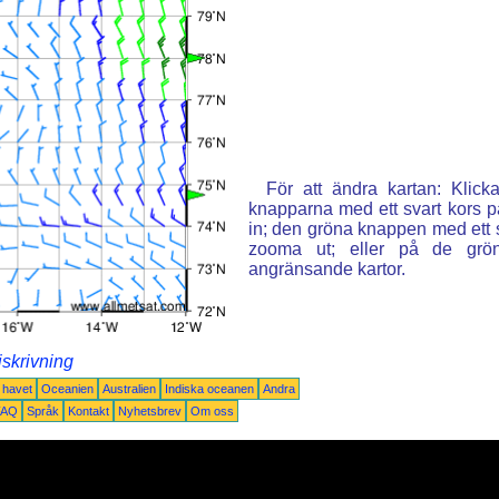
För att ändra kartan: Klic
knapparna med ett svart kors p
in; den gröna knappen med ett st
zooma ut; eller på de grön
angränsande kartor.
iskrivning
a havet
Oceanien
Australien
Indiska oceanen
Andra
FAQ
Språk
Kontakt
Nyhetsbrev
Om oss