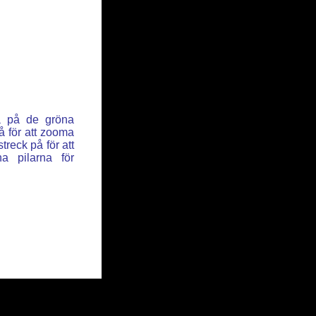
ka på de gröna
å för att zooma
reck på för att
a pilarna för