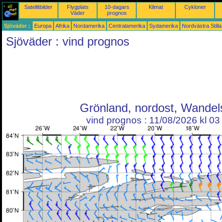
Satellitbilder
Flygplats
10-dagars
Klimat
Cykloner
Väder
prognos
Sjöväder :
Europa
Afrika
Nordamerika
Centralamerika
Sydamerika
Nordvästra Still
Sjöväder : vind prognos
Grönland, nordost, Wandel
vind prognos : 11/08/2026 kl 0