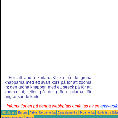
För att ändra kartan: Klicka på de gröna
knapparna med ett svart kors på för att zooma
in; den gröna knappen med ett streck på för att
zooma ut; eller på de gröna pilarna för
angränsande kartor.
Informationen på denna webbplats omfattas av en
ansvarsfr
Sjöväder :
Europa
Afrika
Nordamerika
Centralamerika
Sydamerika
Nordvästra Still
Indiska oceanen
Andra