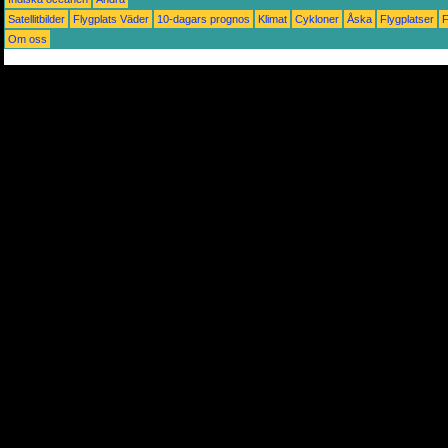
Satellitbilder
Flygplats Väder
10-dagars prognos
Klimat
Cykloner
Åska
Flygplatser
Om oss