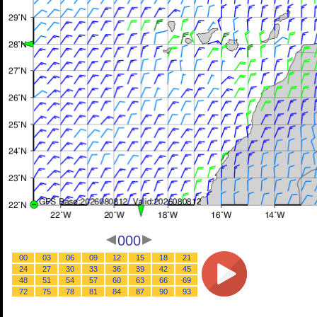
000
00
03
06
09
12
15
18
21
24
27
30
33
36
39
42
45
48
51
54
57
60
63
66
69
72
75
78
81
84
87
90
93