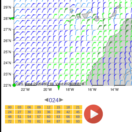
024
00
03
06
09
12
15
18
21
24
27
30
33
36
39
42
45
48
51
54
57
60
63
66
69
72
75
78
81
84
87
90
93