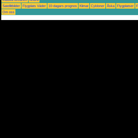
Satellitbilder
Flygplats Väder
10-dagars prognos
Klimat
Cykloner
Åska
Flygplatser
Om oss