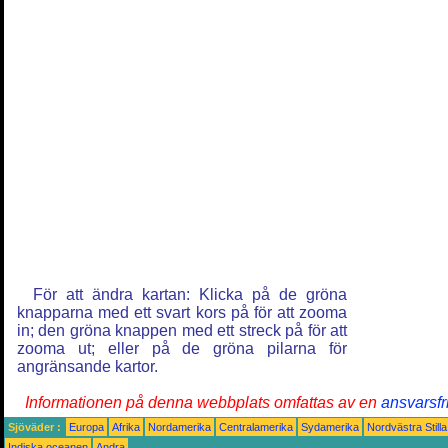
För att ändra kartan: Klicka på de gröna
knapparna med ett svart kors på för att zooma
in; den gröna knappen med ett streck på för att
zooma ut; eller på de gröna pilarna för
angränsande kartor.
Informationen på denna webbplats omfattas av en
ansvarsfr
Sjöväder :
Europa
Afrika
Nordamerika
Centralamerika
Sydamerika
Nordvästra Still
Indiska oceanen
Andra