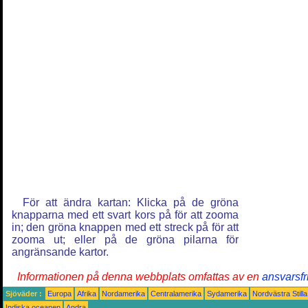
För att ändra kartan: Klicka på de gröna
knapparna med ett svart kors på för att zooma
in; den gröna knappen med ett streck på för att
zooma ut; eller på de gröna pilarna för
angränsande kartor.
Informationen på denna webbplats omfattas av en
ansvarsfr
Sjöväder :
Europa
Afrika
Nordamerika
Centralamerika
Sydamerika
Nordvästra Still
Indiska oceanen
Andra