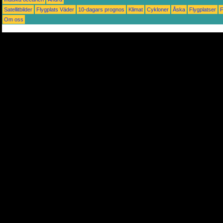
Satellitbilder
Flygplats Väder
10-dagars prognos
Klimat
Cykloner
Åska
Flygplatser
Om oss