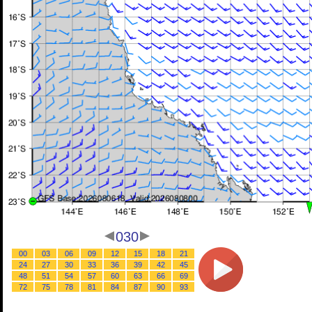
030
00
03
06
09
12
15
18
21
24
27
30
33
36
39
42
45
48
51
54
57
60
63
66
69
72
75
78
81
84
87
90
93