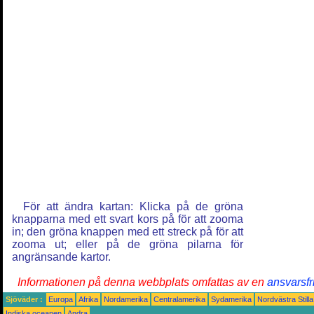
För att ändra kartan: Klicka på de gröna
knapparna med ett svart kors på för att zooma
in; den gröna knappen med ett streck på för att
zooma ut; eller på de gröna pilarna för
angränsande kartor.
Informationen på denna webbplats omfattas av en
ansvarsfr
Sjöväder :
Europa
Afrika
Nordamerika
Centralamerika
Sydamerika
Nordvästra Still
Indiska oceanen
Andra