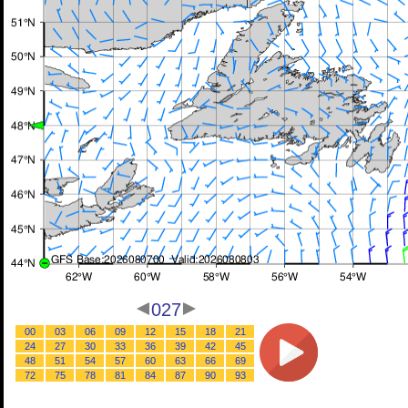
027
00
03
06
09
12
15
18
21
24
27
30
33
36
39
42
45
48
51
54
57
60
63
66
69
72
75
78
81
84
87
90
93