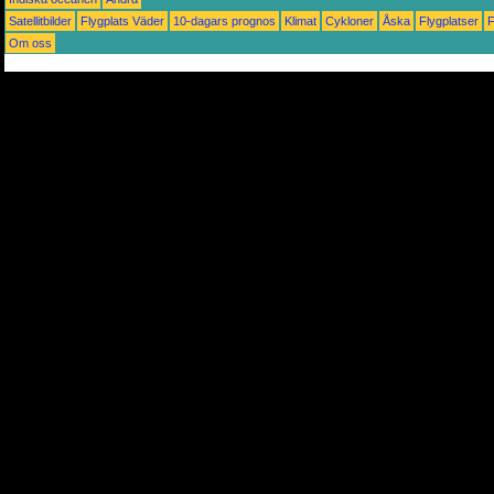
Satellitbilder
Flygplats Väder
10-dagars prognos
Klimat
Cykloner
Åska
Flygplatser
Om oss