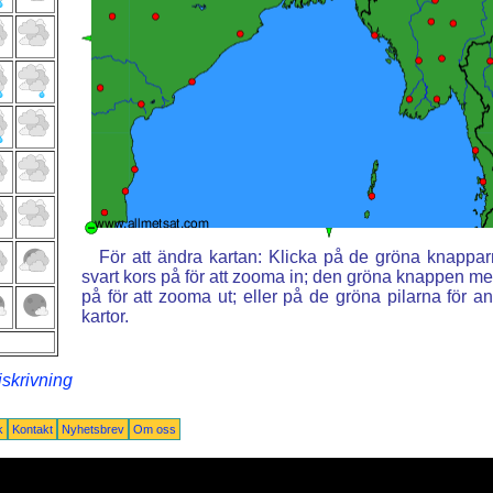
För att ändra kartan: Klicka på de gröna knappa
svart kors på för att zooma in; den gröna knappen med
på för att zooma ut; eller på de gröna pilarna för 
kartor.
iskrivning
k
Kontakt
Nyhetsbrev
Om oss