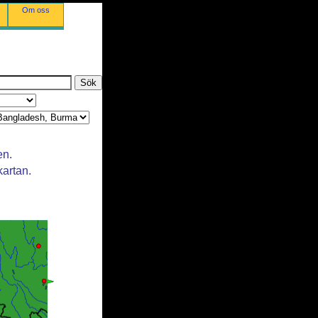
Om oss
en.
kartan.