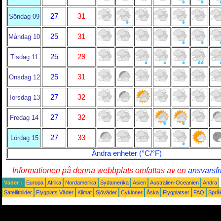
27
31
Söndag 09
25
31
Måndag 10
25
29
Tisdag 11
25
31
Onsdag 12
27
32
Torsdag 13
27
32
Fredag 14
27
33
Lördag 15
Ändra enheter (°C/°F)
Informationen på denna webbplats omfattas av en
ansvarsfr
Väder :
Europa
Afrika
Nordamerika
Sydamerika
Asien
Australien-Oceanien
Andra
Satellitbilder
Flygplats Väder
Klimat
Sjöväder
Cykloner
Åska
Flygplatser
FAQ
Språ