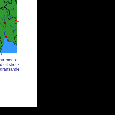
rna med ett
 ett streck
angränsande