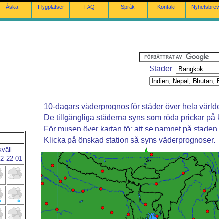
Åska
Flygplatser
FAQ
Språk
Kontakt
Nyhetsbrev
Städer :
10-dagars väderprognos för städer över hela värld
De tillgängliga städerna syns som röda prickar på 
För musen över kartan för att se namnet på staden.
Klicka på önskad station så syns väderprognoser.
kväll
22
22-01