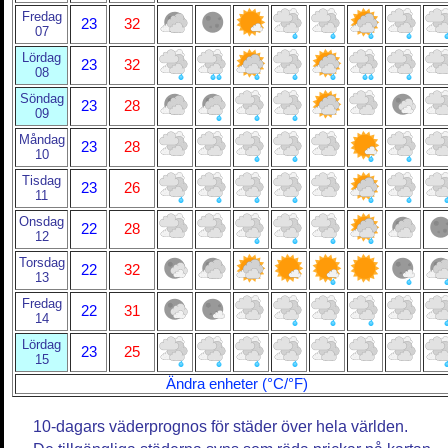
Fredag
23
32
07
Lördag
23
32
08
Söndag
23
28
09
Måndag
23
28
10
Tisdag
23
26
11
Onsdag
22
28
12
Torsdag
22
32
13
Fredag
22
31
14
Lördag
23
25
15
Ändra enheter (°C/°F)
10-dagars väderprognos för städer över hela världen.