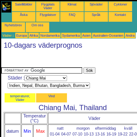
Satellitbilder
Flygplats
Klimat
Sjöväder
Cykloner
Väder
Åska
Flygplatser
FAQ
Språk
Kontakt
Nyhetsbrev
Om oss
Väder :
Europa
Afrika
Nordamerika
Sydamerika
Asien
Australien-Oceanien
Andra
10-dagars väderprognos
Städer :
temperaturer,
Vind
Väder
Chiang Mai, Thailand
Temperatur
Väder
(°C)
natt
morgon
eftermiddag
kväll
datum
Min
Max
01-04
04-07
07-10
10-13
13-16
16-19
19-22
22-0