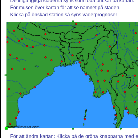
De tillgängliga städerna syns som röda prickar på kartan.
För musen över kartan för att se namnet på staden.
Klicka på önskad station så syns väderprognoser.
För att ändra kartan: Klicka på de gröna knapparna med e