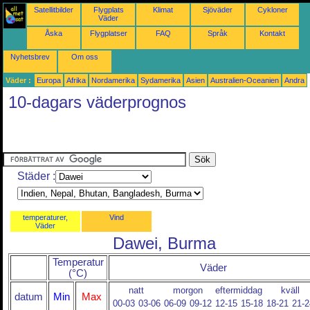
Satellitbilder
Flygplats
Klimat
Sjöväder
Cykloner
Väder
Åska
Flygplatser
FAQ
Språk
Kontakt
Nyhetsbrev
Om oss
Väder :
Europa
Afrika
Nordamerika
Sydamerika
Asien
Australien-Oceanien
Andra
10-dagars väderprognos
Städer :
temperaturer,
Vind
Väder
Dawei, Burma
Temperatur
Väder
(°C)
natt
morgon
eftermiddag
kväll
datum
Min
Max
00-03
03-06
06-09
09-12
12-15
15-18
18-21
21-2