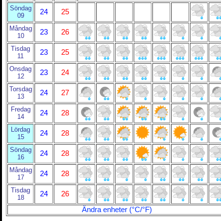
Söndag
24
25
09
Måndag
23
26
10
Tisdag
23
25
11
Onsdag
23
24
12
Torsdag
24
27
13
Fredag
24
28
14
Lördag
24
28
15
Söndag
24
28
16
Måndag
24
28
17
Tisdag
24
26
18
Ändra enheter (°C/°F)