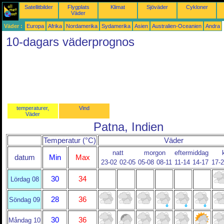
Satellitbilder
Flygplats
Klimat
Sjöväder
Cykloner
Väder
Väder :
Europa
Afrika
Nordamerika
Sydamerika
Asien
Australien-Oceanien
Andra
10-dagars väderprognos
temperaturer,
Vind
Väder
Patna, Indien
Temperatur (°C)
Väder
natt
morgon
eftermiddag
datum
Min
Max
23-02
02-05
05-08
08-11
11-14
14-17
17-
30
34
Lördag 08
28
36
Söndag 09
30
36
Måndag 10