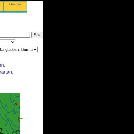
Om oss
en.
kartan.