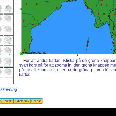
För att ändra kartan: Klicka på de gröna knappa
svart kors på för att zooma in; den gröna knappen med
på för att zooma ut; eller på de gröna pilarna för 
kartor.
iskrivning
k
Kontakt
Nyhetsbrev
Om oss