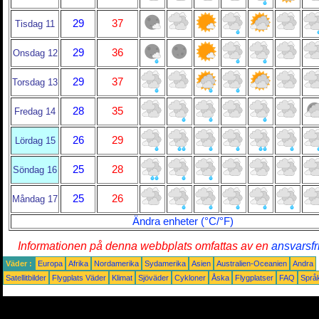
29
37
Tisdag 11
29
36
Onsdag 12
29
37
Torsdag 13
28
35
Fredag 14
26
29
Lördag 15
25
28
Söndag 16
25
26
Måndag 17
Ändra enheter (°C/°F)
Informationen på denna webbplats omfattas av en
ansvarsfr
Väder :
Europa
Afrika
Nordamerika
Sydamerika
Asien
Australien-Oceanien
Andra
Satellitbilder
Flygplats Väder
Klimat
Sjöväder
Cykloner
Åska
Flygplatser
FAQ
Språ