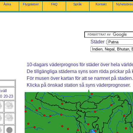
Åska
Flygplatser
FAQ
Språk
Kontakt
Nyhetsbrev
Städer :
10-dagars väderprognos för städer över hela värld
De tillgängliga städerna syns som röda prickar på 
För musen över kartan för att se namnet på staden.
Klicka på önskad station så syns väderprognoser.
kväll
20
20-23