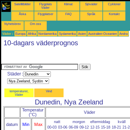
Satellitbilder
Flygplats
Klimat
Sjöväder
Cykloner
Väder
Åska
Flygplatser
FAQ
Språk
Kontakt
Nyhetsbrev
Om oss
Väder :
Europa
Afrika
Nordamerika
Sydamerika
Asien
Australien-Oceanien
Andra
10-dagars väderprognos
Städer :
temperaturer,
Vind
Väder
Dunedin, Nya Zeeland
Temperatur
Väder
(°C)
natt
morgon
eftermiddag
kväll
datum
Min
Max
00-03
03-06
06-09
09-12
12-15
15-18
18-21
21-2