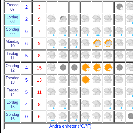
Fredag
2
3
07
Lördag
2
9
08
Söndag
6
7
09
Måndag
6
9
10
Tisdag
5
8
11
Onsdag
4
15
12
Torsdag
5
13
13
Fredag
5
11
14
Lördag
4
8
15
Söndag
0
6
16
Ändra enheter (°C/°F)