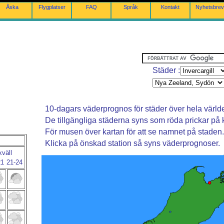
Åska
Flygplatser
FAQ
Språk
Kontakt
Nyhetsbrev
Städer :
10-dagars väderprognos för städer över hela värld
De tillgängliga städerna syns som röda prickar på 
För musen över kartan för att se namnet på staden.
Klicka på önskad station så syns väderprognoser.
kväll
21
21-24