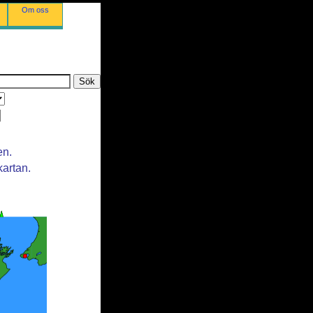
Om oss
en.
kartan.