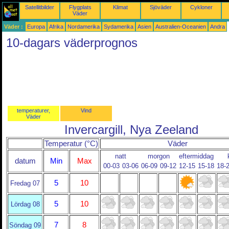
Satellitbilder
Flygplats
Klimat
Sjöväder
Cykloner
Väder
Väder :
Europa
Afrika
Nordamerika
Sydamerika
Asien
Australien-Oceanien
Andra
10-dagars väderprognos
temperaturer,
Vind
Väder
Invercargill, Nya Zeeland
Temperatur (°C)
Väder
natt
morgon
eftermiddag
datum
Min
Max
00-03
03-06
06-09
09-12
12-15
15-18
18-
5
10
Fredag 07
5
10
Lördag 08
7
8
Söndag 09