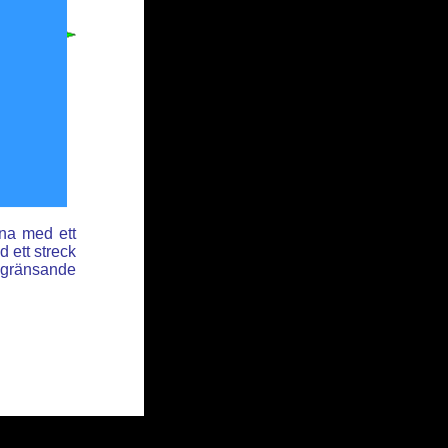
rna med ett
 ett streck
angränsande