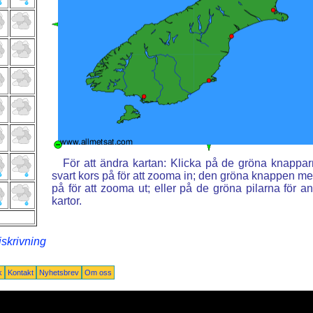
För att ändra kartan: Klicka på de gröna knappa
svart kors på för att zooma in; den gröna knappen med
på för att zooma ut; eller på de gröna pilarna för 
kartor.
iskrivning
k
Kontakt
Nyhetsbrev
Om oss