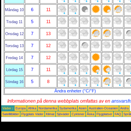
6
11
Måndag 10
5
11
Tisdag 11
7
13
Onsdag 12
7
12
Torsdag 13
7
12
Fredag 14
7
11
Lördag 15
5
8
Söndag 16
Ändra enheter (°C/°F)
Informationen på denna webbplats omfattas av en
ansvarsfr
Väder :
Europa
Afrika
Nordamerika
Sydamerika
Asien
Australien-Oceanien
Andra
Satellitbilder
Flygplats Väder
Klimat
Sjöväder
Cykloner
Åska
Flygplatser
FAQ
Språ