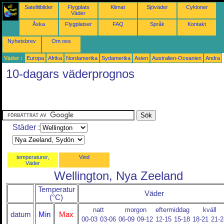
Satellitbilder
Flygplats
Klimat
Sjöväder
Cykloner
Väder
Åska
Flygplatser
FAQ
Språk
Kontakt
Nyhetsbrev
Om oss
Väder :
Europa
Afrika
Nordamerika
Sydamerika
Asien
Australien-Oceanien
Andra
10-dagars väderprognos
Städer :
temperaturer,
Vind
Väder
Wellington, Nya Zeeland
Temperatur
Väder
(°C)
natt
morgon
eftermiddag
kväll
datum
Min
Max
00-03
03-06
06-09
09-12
12-15
15-18
18-21
21-2