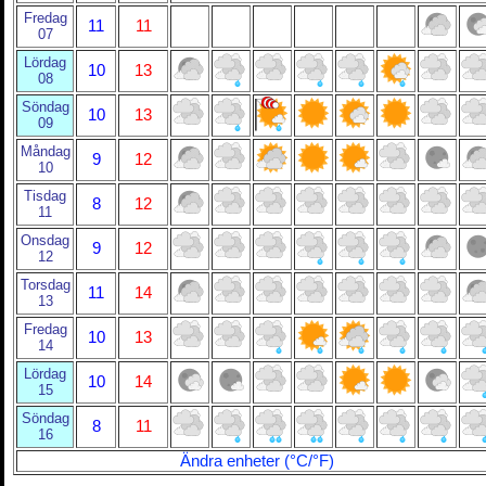
Fredag
11
11
07
Lördag
10
13
08
Söndag
10
13
09
Måndag
9
12
10
Tisdag
8
12
11
Onsdag
9
12
12
Torsdag
11
14
13
Fredag
10
13
14
Lördag
10
14
15
Söndag
8
11
16
Ändra enheter (°C/°F)