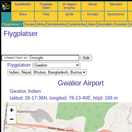
Satellitbilder
Flygplats
10-dagars
Klimat
Sjöväder
Väder
prognos
Åska
FAQ
Språk
Kontakt
Nyhetsbrev
Flygplatser :
Europa
Afrika
Nordamerika
Sydamerika
Asien
Australien-Oceanien
A
Flygplatser
Flygplatser :
Gwalior Airport
Gwalior, Indien
latitud: 26-17-36N, longitud: 78-13-40E, höjd: 188 m
+
−