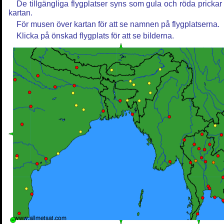
De tillgängliga flygplatser syns som gula och röda prickar
kartan.
För musen över kartan för att se namnen på flygplatserna.
Klicka på önskad flygplats för att se bilderna.