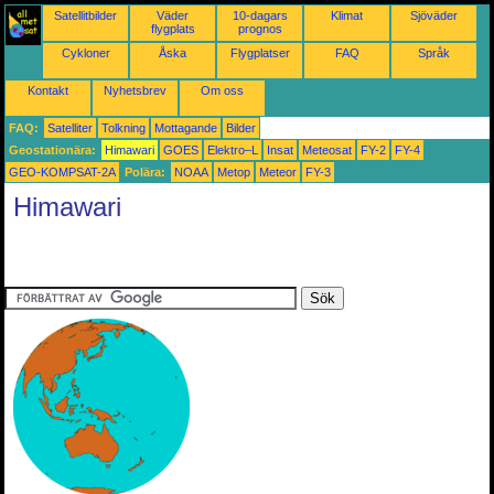
Satellitbilder
Väder
10-dagars
Klimat
Sjöväder
flygplats
prognos
Cykloner
Åska
Flygplatser
FAQ
Språk
Kontakt
Nyhetsbrev
Om oss
FAQ:
Satelliter
Tolkning
Mottagande
Bilder
Geostationära:
Himawari
GOES
Elektro–L
Insat
Meteosat
FY-2
FY-4
GEO-KOMPSAT-2A
Polära:
NOAA
Metop
Meteor
FY-3
Himawari