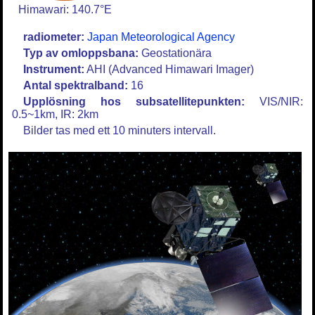
Himawari: 140.7°E
radiometer:
Japan Meteorological Agency
Typ av omloppsbana:
Geostationära
Instrument:
AHI (Advanced Himawari Imager)
Antal spektralband:
16
Upplösning hos subsatellitepunkten:
VIS/NIR:
0.5~1km, IR: 2km
Bilder tas med ett 10 minuters intervall.