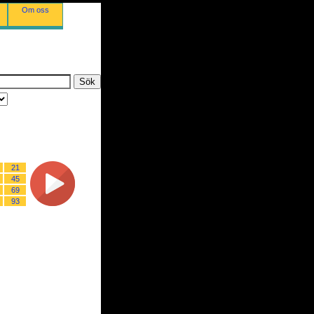
Om oss
21
45
69
93