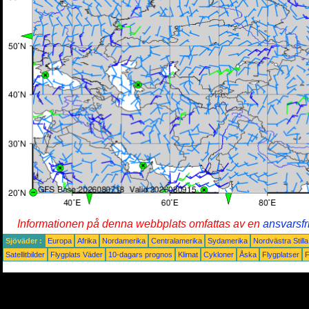
Informationen på denna webbplats omfattas av en
ansvarsfr
Sjöväder :
Europa
Afrika
Nordamerika
Centralamerika
Sydamerika
Nordvästra Still
Satellitbilder
Flygplats Väder
10-dagars prognos
Klimat
Cykloner
Åska
Flygplatser