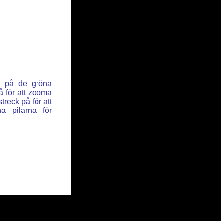
ka på de gröna
å för att zooma
reck på för att
a pilarna för