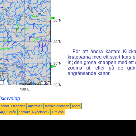
För att ändra kartan: Klic
knapparna med ett svart kors p
in; den gröna knappen med ett st
zooma ut; eller på de grön
angränsande kartor.
iskrivning
a havet
Oceanien
Australien
Indiska oceanen
Andra
FAQ
Språk
Kontakt
Nyhetsbrev
Om oss