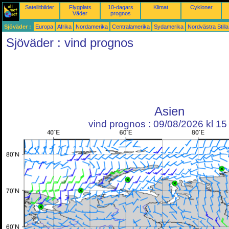
Satellitbilder
Flygplats
10-dagars
Klimat
Cykloner
Väder
prognos
Sjöväder :
Europa
Afrika
Nordamerika
Centralamerika
Sydamerika
Nordvästra Still
Sjöväder : vind prognos
Asien
vind prognos : 09/08/2026 kl 1