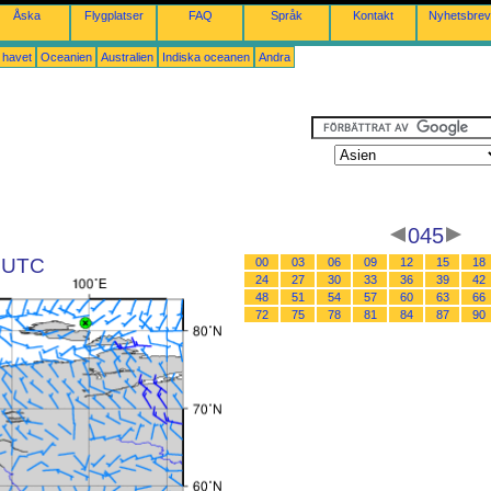
Åska
Flygplatser
FAQ
Språk
Kontakt
Nyhetsbrev
a havet
Oceanien
Australien
Indiska oceanen
Andra
045
5 UTC
00
03
06
09
12
15
18
24
27
30
33
36
39
42
48
51
54
57
60
63
66
72
75
78
81
84
87
90