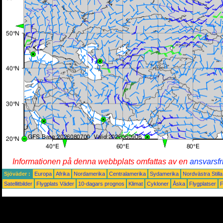
Informationen på denna webbplats omfattas av en
ansvarsfr
Sjöväder :
Europa
Afrika
Nordamerika
Centralamerika
Sydamerika
Nordvästra Still
Satellitbilder
Flygplats Väder
10-dagars prognos
Klimat
Cykloner
Åska
Flygplatser