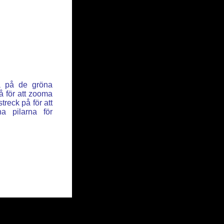
ka på de gröna
å för att zooma
reck på för att
a pilarna för