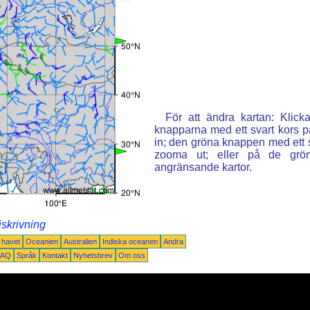
För att ändra kartan: Klic
knapparna med ett svart kors p
in; den gröna knappen med ett st
zooma ut; eller på de grön
angränsande kartor.
iskrivning
a havet
Oceanien
Australien
Indiska oceanen
Andra
FAQ
Språk
Kontakt
Nyhetsbrev
Om oss