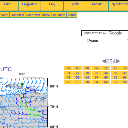
Åska
Flygplatser
FAQ
Språk
Kontakt
Nyhetsbrev
a havet
Oceanien
Australien
Indiska oceanen
Andra
054
6 UTC
00
03
06
09
12
15
18
24
27
30
33
36
39
42
48
51
54
57
60
63
66
72
75
78
81
84
87
90