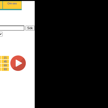
Om oss
21
45
69
93