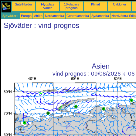
Satellitbilder
Flygplats
10-dagars
Klimat
Cykloner
Väder
prognos
Sjöväder :
Europa
Afrika
Nordamerika
Centralamerika
Sydamerika
Nordvästra Still
Sjöväder : vind prognos
Asien
vind prognos : 09/08/2026 kl 0