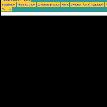
Satellitbilder
Flygplats Väder
10-dagars prognos
Klimat
Cykloner
Åska
Flygplatser
Om oss