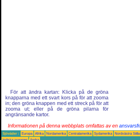
För att ändra kartan: Klicka på de gröna
knapparna med ett svart kors på för att zooma
in; den gröna knappen med ett streck på för att
zooma ut; eller på de gröna pilarna för
angränsande kartor.
Informationen på denna webbplats omfattas av en
ansvarsfr
Sjöväder :
Europa
Afrika
Nordamerika
Centralamerika
Sydamerika
Nordvästra Still
Indiska oceanen
Andra