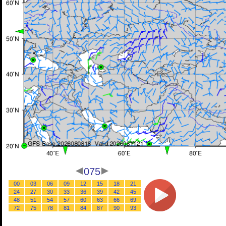
075
00
03
06
09
12
15
18
21
24
27
30
33
36
39
42
45
48
51
54
57
60
63
66
69
72
75
78
81
84
87
90
93