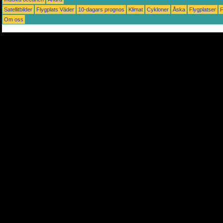
Satellitbilder
Flygplats Väder
10-dagars prognos
Klimat
Cykloner
Åska
Flygplatser
Om oss