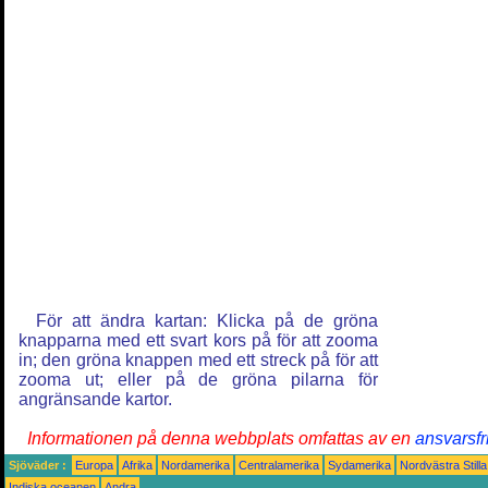
För att ändra kartan: Klicka på de gröna
knapparna med ett svart kors på för att zooma
in; den gröna knappen med ett streck på för att
zooma ut; eller på de gröna pilarna för
angränsande kartor.
Informationen på denna webbplats omfattas av en
ansvarsfr
Sjöväder :
Europa
Afrika
Nordamerika
Centralamerika
Sydamerika
Nordvästra Still
Indiska oceanen
Andra