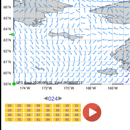
024
00
03
06
09
12
15
18
21
24
27
30
33
36
39
42
45
48
51
54
57
60
63
66
69
72
75
78
81
84
87
90
93