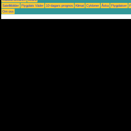
Satellitbilder
Flygplats Väder
10-dagars prognos
Klimat
Cykloner
Åska
Flygplatser
Om oss