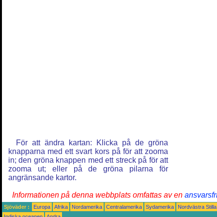
För att ändra kartan: Klicka på de gröna
knapparna med ett svart kors på för att zooma
in; den gröna knappen med ett streck på för att
zooma ut; eller på de gröna pilarna för
angränsande kartor.
Informationen på denna webbplats omfattas av en
ansvarsfr
Sjöväder :
Europa
Afrika
Nordamerika
Centralamerika
Sydamerika
Nordvästra Still
Indiska oceanen
Andra