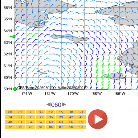
060
00
03
06
09
12
15
18
21
24
27
30
33
36
39
42
45
48
51
54
57
60
63
66
69
72
75
78
81
84
87
90
93