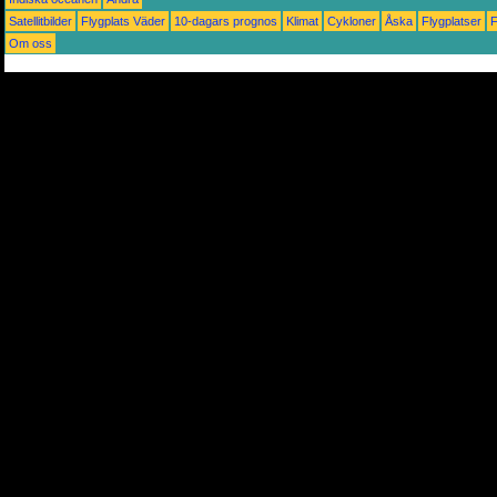
Satellitbilder
Flygplats Väder
10-dagars prognos
Klimat
Cykloner
Åska
Flygplatser
Om oss