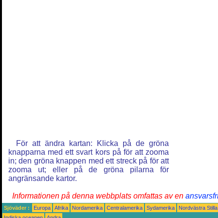
För att ändra kartan: Klicka på de gröna
knapparna med ett svart kors på för att zooma
in; den gröna knappen med ett streck på för att
zooma ut; eller på de gröna pilarna för
angränsande kartor.
Informationen på denna webbplats omfattas av en
ansvarsfr
Sjöväder :
Europa
Afrika
Nordamerika
Centralamerika
Sydamerika
Nordvästra Still
Indiska oceanen
Andra