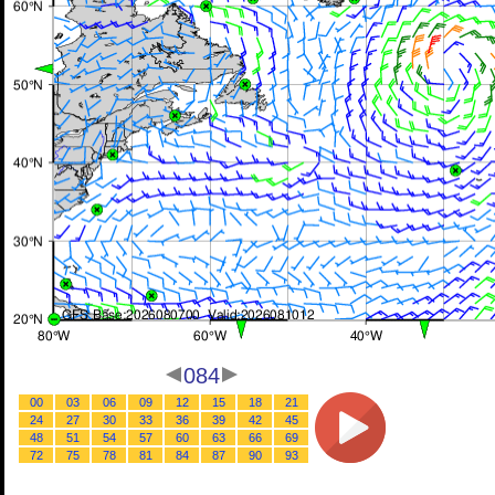
084
00
03
06
09
12
15
18
21
24
27
30
33
36
39
42
45
48
51
54
57
60
63
66
69
72
75
78
81
84
87
90
93