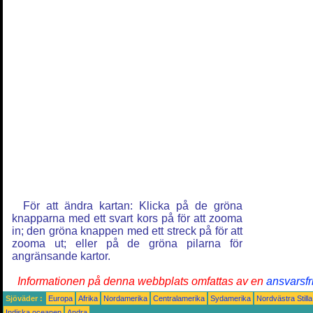
För att ändra kartan: Klicka på de gröna
knapparna med ett svart kors på för att zooma
in; den gröna knappen med ett streck på för att
zooma ut; eller på de gröna pilarna för
angränsande kartor.
Informationen på denna webbplats omfattas av en
ansvarsfr
Sjöväder :
Europa
Afrika
Nordamerika
Centralamerika
Sydamerika
Nordvästra Still
Indiska oceanen
Andra