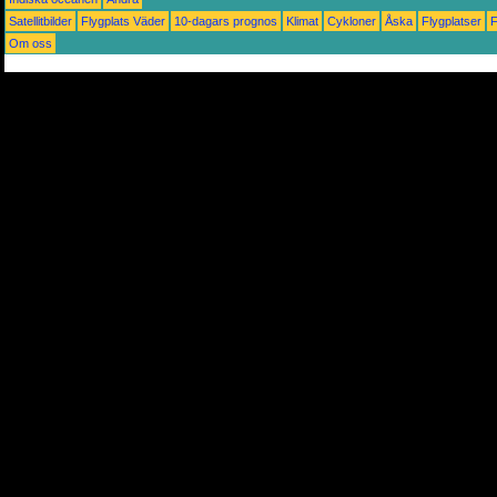
Satellitbilder
Flygplats Väder
10-dagars prognos
Klimat
Cykloner
Åska
Flygplatser
Om oss