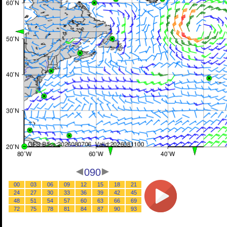
090
00
03
06
09
12
15
18
21
24
27
30
33
36
39
42
45
48
51
54
57
60
63
66
69
72
75
78
81
84
87
90
93