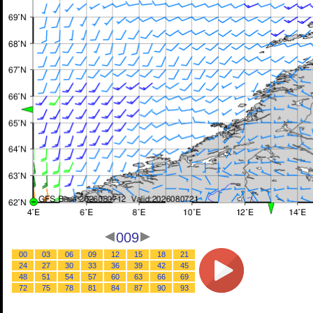
009
00
03
06
09
12
15
18
21
24
27
30
33
36
39
42
45
48
51
54
57
60
63
66
69
72
75
78
81
84
87
90
93