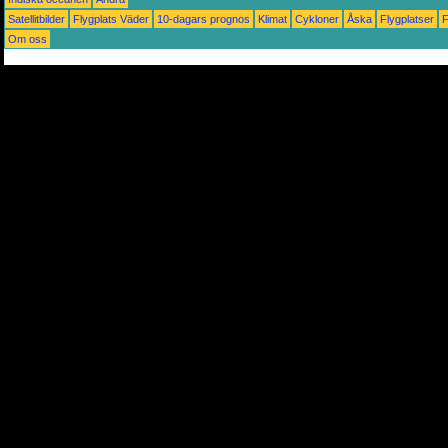
Satellitbilder
Flygplats Väder
10-dagars prognos
Klimat
Cykloner
Åska
Flygplatser
Om oss