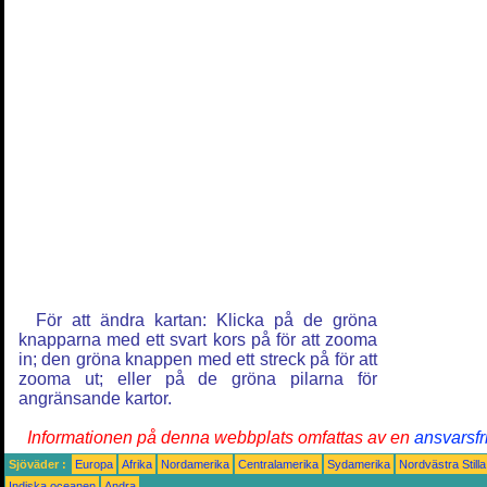
För att ändra kartan: Klicka på de gröna
knapparna med ett svart kors på för att zooma
in; den gröna knappen med ett streck på för att
zooma ut; eller på de gröna pilarna för
angränsande kartor.
Informationen på denna webbplats omfattas av en
ansvarsfr
Sjöväder :
Europa
Afrika
Nordamerika
Centralamerika
Sydamerika
Nordvästra Still
Indiska oceanen
Andra