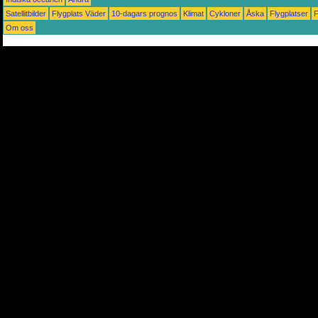
Satellitbilder
Flygplats Väder
10-dagars prognos
Klimat
Cykloner
Åska
Flygplatser
Om oss