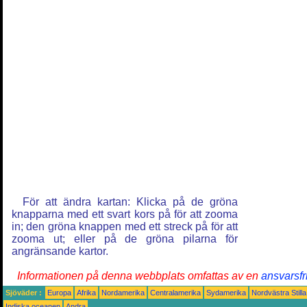
För att ändra kartan: Klicka på de gröna
knapparna med ett svart kors på för att zooma
in; den gröna knappen med ett streck på för att
zooma ut; eller på de gröna pilarna för
angränsande kartor.
Informationen på denna webbplats omfattas av en
ansvarsfr
Sjöväder :
Europa
Afrika
Nordamerika
Centralamerika
Sydamerika
Nordvästra Still
Indiska oceanen
Andra