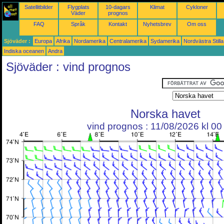
Satellitbilder
Flygplats
10-dagars
Klimat
Cykloner
Väder
prognos
FAQ
Språk
Kontakt
Nyhetsbrev
Om oss
Sjöväder :
Europa
Afrika
Nordamerika
Centralamerika
Sydamerika
Nordvästra Still
Indiska oceanen
Andra
Sjöväder : vind prognos
Norska havet
vind prognos : 11/08/2026 kl 0