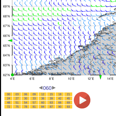
060
00
03
06
09
12
15
18
21
24
27
30
33
36
39
42
45
48
51
54
57
60
63
66
69
72
75
78
81
84
87
90
93