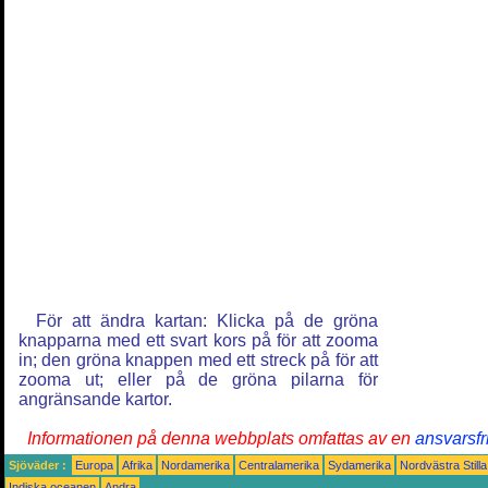
För att ändra kartan: Klicka på de gröna
knapparna med ett svart kors på för att zooma
in; den gröna knappen med ett streck på för att
zooma ut; eller på de gröna pilarna för
angränsande kartor.
Informationen på denna webbplats omfattas av en
ansvarsfr
Sjöväder :
Europa
Afrika
Nordamerika
Centralamerika
Sydamerika
Nordvästra Still
Indiska oceanen
Andra