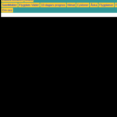
Satellitbilder
Flygplats Väder
10-dagars prognos
Klimat
Cykloner
Åska
Flygplatser
Om oss