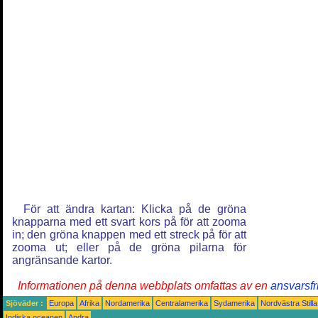
För att ändra kartan: Klicka på de gröna
knapparna med ett svart kors på för att zooma
in; den gröna knappen med ett streck på för att
zooma ut; eller på de gröna pilarna för
angränsande kartor.
Informationen på denna webbplats omfattas av en
ansvarsfr
Sjöväder :
Europa
Afrika
Nordamerika
Centralamerika
Sydamerika
Nordvästra Still
Indiska oceanen
Andra