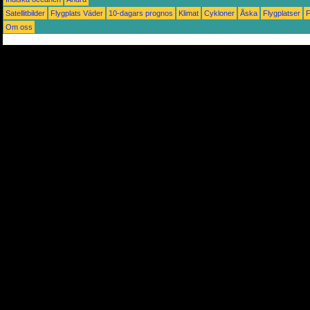
Satellitbilder
Flygplats Väder
10-dagars prognos
Klimat
Cykloner
Åska
Flygplatser
Om oss