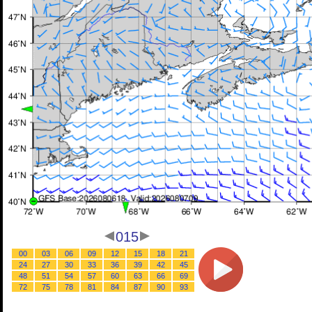
015
00
03
06
09
12
15
18
21
24
27
30
33
36
39
42
45
48
51
54
57
60
63
66
69
72
75
78
81
84
87
90
93